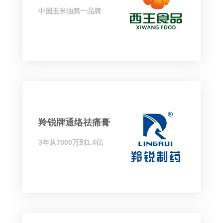
中国玉米油第一品牌
羚锐牌通络祛痛膏
3年从7000万到1.4亿