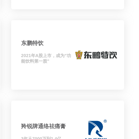
东鹏特饮
2021年A股上市，成为“功
能饮料第一股”
羚锐牌通络祛痛膏
3年从7000万到1.4亿