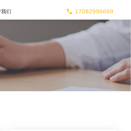
17082996669
于我们