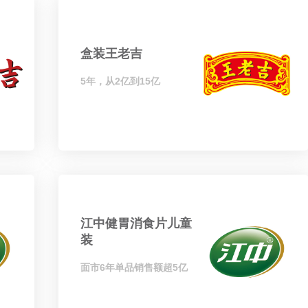
盒装王老吉
5年，从2亿到15亿
江中健胃消食片儿童
装
面市6年单品销售额超5亿