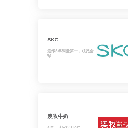
SKG
连续5年销量第一，领跑全
球
澳牧牛奶
5年，从0亿到10亿