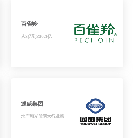
百雀羚
从2亿到230.1亿
通威集团
水产和光伏两大行业第一