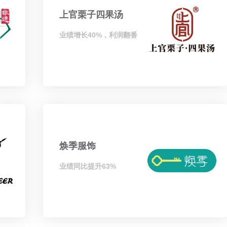
上官栗子四果汤
业绩增长40%，利润翻番
焕季服饰
业绩同比提升63%