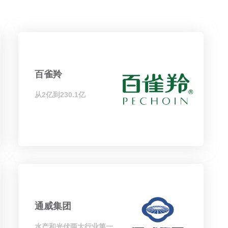
百雀羚
从2亿到230.1亿
通威集团
水产和光伏两大行业第一