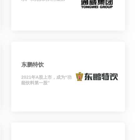
东鹏特饮
2021年A股上市，成为“功
能饮料第一股”