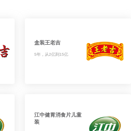
盒装王老吉
5年，从2亿到15亿
江中健胃消食片儿童
装