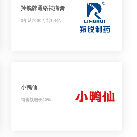
羚锐牌通络祛痛膏
3年从7000万到1.4亿
小鸭仙
销售额增长40%