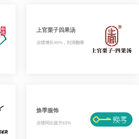
上官栗子四果汤
业绩增长40%，利润翻番
焕季服饰
业绩同比提升63%