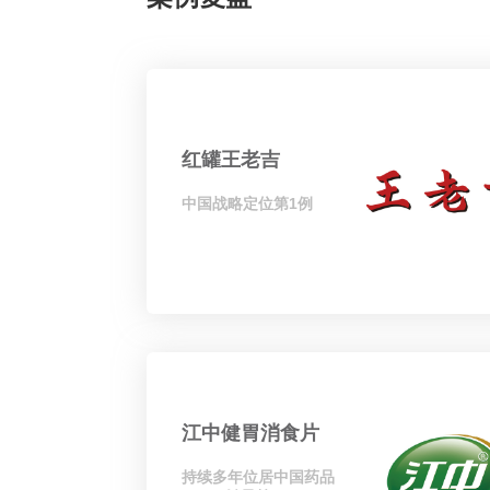
红罐王老吉
中国战略定位第1例
江中健胃消食片
持续多年位居中国药品